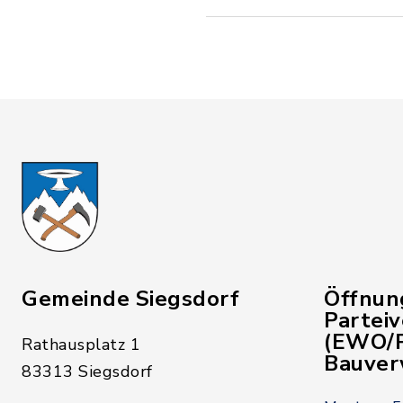
Gemeinde Siegsdorf
Öffnun
Partei
(EWO/P
Rathausplatz 1
Bauver
83313 Siegsdorf