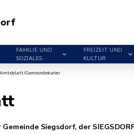
orf
FAMILIE UND
FREIZEIT UND
SOZIALES
KULTUR
Amtsblatt/Gemeindekurier
tt
r Gemeinde Siegsdorf, der SIEGSDOR