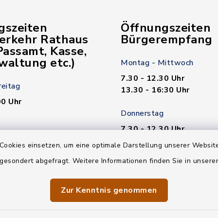
gszeiten
Öffnungszeiten
verkehr Rathaus
Bürgerempfang
assamt, Kasse,
waltung etc.)
Montag - Mittwoch
7.30 - 12.30 Uhr
reitag
13.30 - 16:30 Uhr
00 Uhr
Donnerstag
7.30 - 12.30 Uhr
00 Uhr
13.30 - 18.00 Uhr
Cookies einsetzen, um eine optimale Darstellung unserer Website
n nötig!
 gesondert abgefragt. Weitere Informationen finden Sie in unser
Freitag
7.30 - 12.30 Uhr
Zur Kenntnis genommen