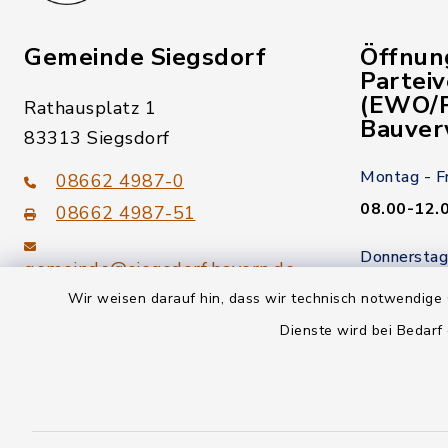
Gemeinde Siegsdorf
Öffnun
Partei
(EWO/P
Rathausplatz 1
Bauver
83313 Siegsdorf
Montag - F
08662 4987-0
08.00-12.
08662 4987-51
Donnerstag
gemeinde@siegsdorf.bayern.de
14.00-18.
Wir weisen darauf hin, dass wir technisch notwendige 
Kein Termi
Dienste wird bei Bedarf
youtube