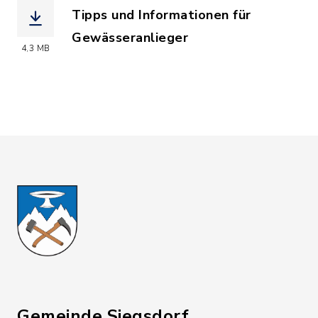
Tipps und Informationen für
Gewässeranlieger
4,3 MB
(Dateiname: Broschuere_Tipps_und_In
Gemeinde Siegsdorf