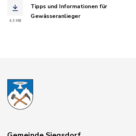
Tipps und Informationen für
Gewässeranlieger
4,3 MB
(Dateiname: Broschuere_Tipps_und_In
Gemeinde Siegsdorf