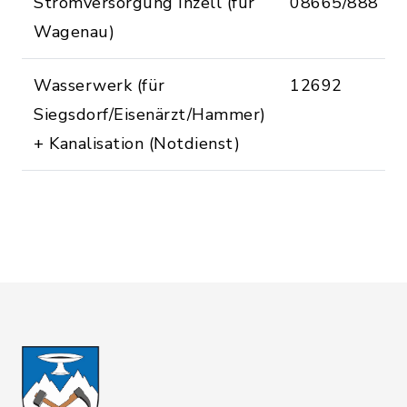
Stromversorgung Inzell (für
08665/888
Wagenau)
Wasserwerk (für
12692
Siegsdorf/Eisenärzt/Hammer)
+ Kanalisation (Notdienst)