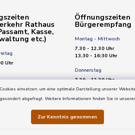
gszeiten
Öffnungszeiten
verkehr Rathaus
Bürgerempfang
assamt, Kasse,
waltung etc.)
Montag - Mittwoch
7.30 - 12.30 Uhr
reitag
13.30 - 16:30 Uhr
00 Uhr
Donnerstag
7.30 - 12.30 Uhr
00 Uhr
13.30 - 18.00 Uhr
Cookies einsetzen, um eine optimale Darstellung unserer Website
 gesondert abgefragt. Weitere Informationen finden Sie in unser
n nötig!
Freitag
7.30 - 12.30 Uhr
Zur Kenntnis genommen