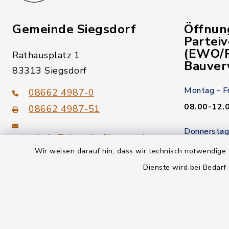
Gemeinde Siegsdorf
Öffnun
Partei
(EWO/P
Rathausplatz 1
Bauver
83313 Siegsdorf
Montag - F
08662 4987-0
08.00-12.
08662 4987-51
Donnerstag
gemeinde@siegsdorf.bayern.de
14.00-18.
Wir weisen darauf hin, dass wir technisch notwendige 
Dienste wird bei Bedarf
Kein Termi
youtube