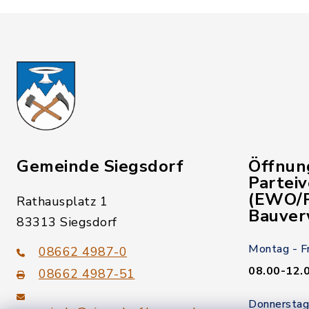
Gemeinde Siegsdorf
Öffnun
Partei
(EWO/P
Rathausplatz 1
Bauver
83313 Siegsdorf
Montag - F
08662 4987-0
08.00-12.
08662 4987-51
Donnerstag