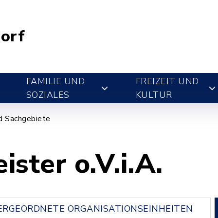
orf
FAMILIE UND
FREIZEIT UND
SOZIALES
KULTUR
d Sachgebiete
ster o.V.i.A.
RGEORDNETE ORGANISATIONSEINHEITEN