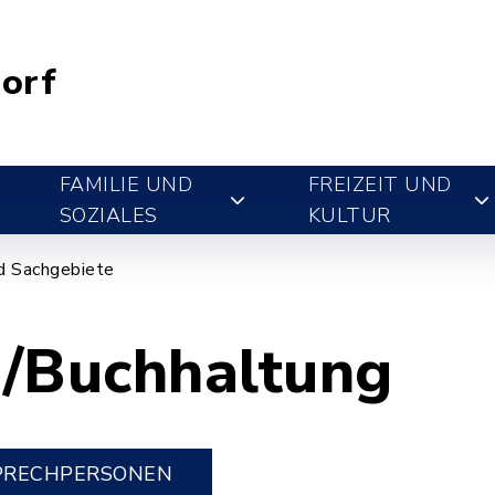
orf
FAMILIE UND
FREIZEIT UND
SOZIALES
KULTUR
d Sachgebiete
e/Buchhaltung
PRECHPERSONEN