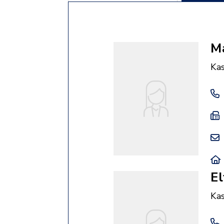
M
Ka
El
Ka