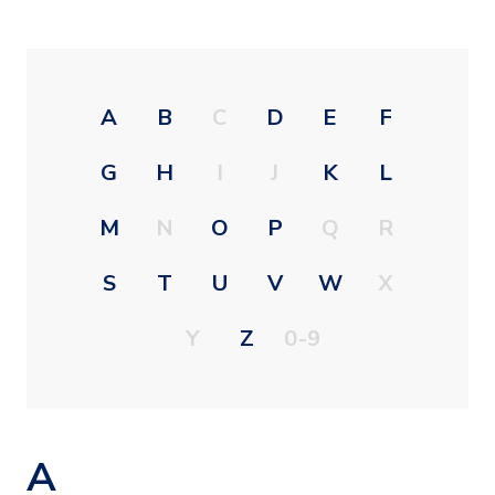
A
B
C
D
E
F
G
H
I
J
K
L
M
N
O
P
Q
R
S
T
U
V
W
X
Y
Z
0-9
A