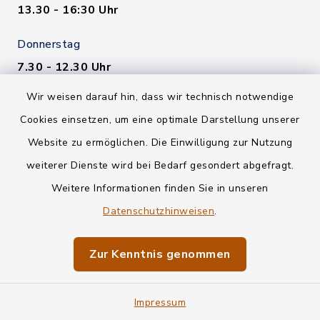
13.30 - 16:30 Uhr
Donnerstag
7.30 - 12.30 Uhr
13.30 - 18.00 Uhr
Wir weisen darauf hin, dass wir technisch notwendige
Freitag
Cookies einsetzen, um eine optimale Darstellung unserer
7.30 - 12.30 Uhr
Website zu ermöglichen. Die Einwilligung zur Nutzung
weiterer Dienste wird bei Bedarf gesondert abgefragt.
Quicklinks
Weitere Informationen finden Sie in unseren
Datenschutzhinweisen
.
Bürgerserviceportal
Zur Kenntnis genommen
Ratsinformationssystem
Landratsamt Traunstein
Impressum