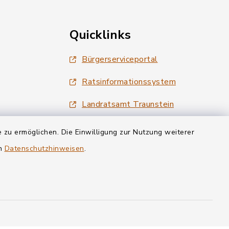
Quicklinks
Bürgerserviceportal
Ratsinformationssystem
Landratsamt Traunstein
Tourismus Siegsdorf
 zu ermöglichen. Die Einwilligung zur Nutzung weiterer
en
Datenschutzhinweisen
Wirtschaftsregion Chiemgau
.