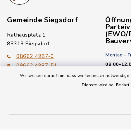
Gemeinde Siegsdorf
Öffnun
Partei
(EWO/P
Rathausplatz 1
Bauver
83313 Siegsdorf
Montag - F
08662 4987-0
08.00-12.
08662 4987-51
Wir weisen darauf hin, dass wir technisch notwendige 
Donnerstag
gemeinde@siegsdorf.bayern.de
Dienste wird bei Bedarf
14.00-18.
Kein Termi
youtube