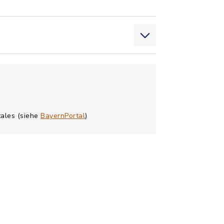
tales (siehe
BayernPortal
)