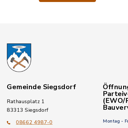
Gemeinde Siegsdorf
Öffnun
Partei
(EWO/P
Rathausplatz 1
Bauver
83313 Siegsdorf
Montag - F
08662 4987-0