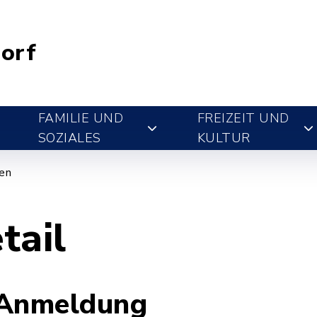
orf
FAMILIE UND
FREIZEIT UND
SOZIALES
KULTUR
gen
tail
 Anmeldung