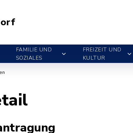
orf
FAMILIE UND
FREIZEIT UND
SOZIALES
KULTUR
gen
tail
antragung