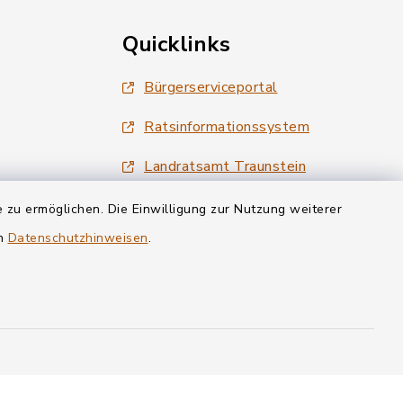
Quicklinks
Bürgerserviceportal
Ratsinformationssystem
Landratsamt Traunstein
Tourismus Siegsdorf
 zu ermöglichen. Die Einwilligung zur Nutzung weiterer
en
Datenschutzhinweisen
.
Wirtschaftsregion Chiemgau