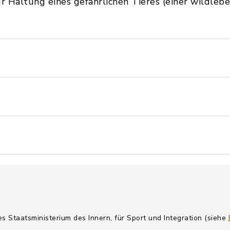
ur Haltung eines gefährlichen Tieres (einer wildleb
es Staatsministerium des Innern, für Sport und Integration (siehe