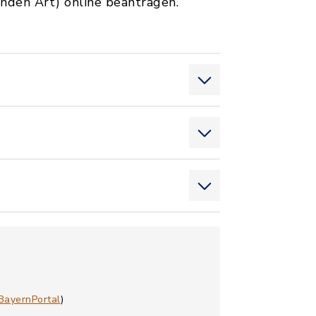
enden Art) online beantragen.
BayernPortal
)