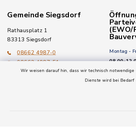
Gemeinde Siegsdorf
Öffnun
Partei
(EWO/P
Rathausplatz 1
Bauver
83313 Siegsdorf
Montag - F
08662 4987-0
08.00-12.
08662 4987-51
Wir weisen darauf hin, dass wir technisch notwendige 
Donnerstag
gemeinde@siegsdorf.bayern.de
Dienste wird bei Bedarf
14.00-18.
Kein Termi
youtube