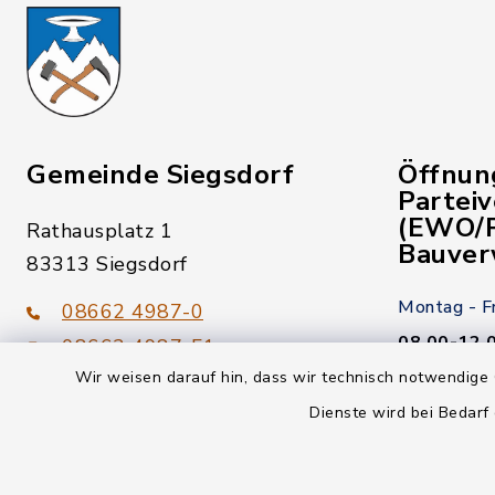
Gemeinde Siegsdorf
Öffnun
Partei
(EWO/P
Rathausplatz 1
Bauver
83313 Siegsdorf
Montag - F
08662 4987-0
08.00-12.
08662 4987-51
Wir weisen darauf hin, dass wir technisch notwendige 
Donnerstag
gemeinde@siegsdorf.bayern.de
Dienste wird bei Bedarf
14.00-18.
Kein Termi
youtube