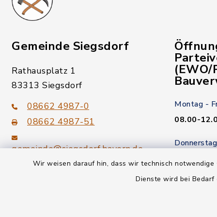
Gemeinde Siegsdorf
Öffnun
Partei
(EWO/P
Rathausplatz 1
Bauver
83313 Siegsdorf
Montag - F
08662 4987-0
08.00-12.
08662 4987-51
Donnerstag
gemeinde@siegsdorf.bayern.de
14.00-18.
Wir weisen darauf hin, dass wir technisch notwendige 
Kein Termi
Dienste wird bei Bedarf
youtube