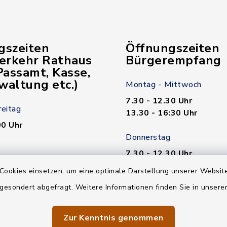
gszeiten
Öffnungszeiten
verkehr Rathaus
Bürgerempfang
assamt, Kasse,
waltung etc.)
Montag - Mittwoch
7.30 - 12.30 Uhr
reitag
13.30 - 16:30 Uhr
00 Uhr
Donnerstag
7.30 - 12.30 Uhr
00 Uhr
13.30 - 18.00 Uhr
Cookies einsetzen, um eine optimale Darstellung unserer Website
n nötig!
 gesondert abgefragt. Weitere Informationen finden Sie in unser
Freitag
7.30 - 12.30 Uhr
Zur Kenntnis genommen