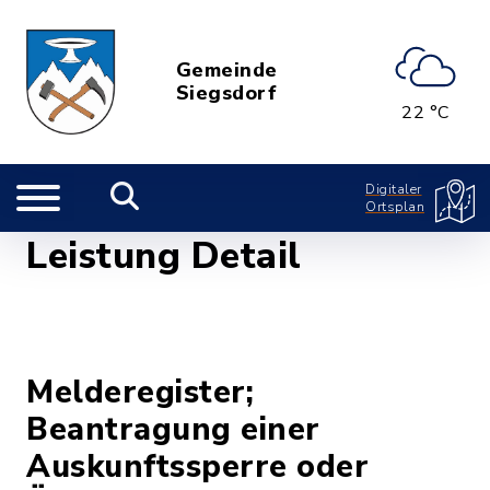
Gemeinde
Siegsdorf
22 °C
Digitaler
Ortsplan
Leistung Detail
Melderegister;
Beantragung einer
Auskunftssperre oder