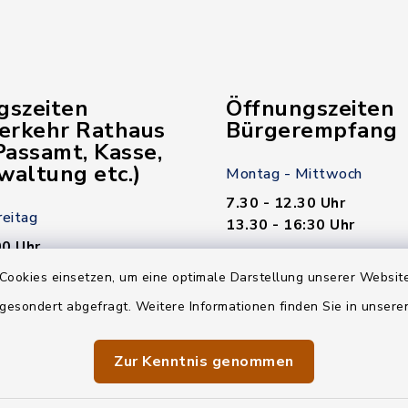
gszeiten
Öffnungszeiten
verkehr Rathaus
Bürgerempfang
assamt, Kasse,
waltung etc.)
Montag - Mittwoch
7.30 - 12.30 Uhr
reitag
13.30 - 16:30 Uhr
00 Uhr
Donnerstag
Cookies einsetzen, um eine optimale Darstellung unserer Website
7.30 - 12.30 Uhr
 gesondert abgefragt. Weitere Informationen finden Sie in unser
00 Uhr
13.30 - 18.00 Uhr
n nötig!
Zur Kenntnis genommen
Freitag
7.30 - 12.30 Uhr