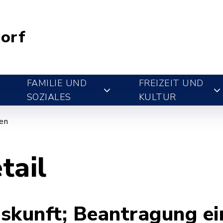
orf
FAMILIE UND
FREIZEIT UND
SOZIALES
KULTUR
gen
tail
skunft; Beantragung ei