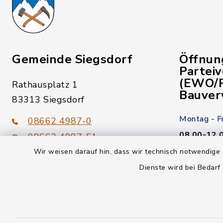
Gemeinde Siegsdorf
Öffnun
Partei
(EWO/P
Rathausplatz 1
Bauver
83313 Siegsdorf
Montag - F
08662 4987-0
08.00-12.
08662 4987-51
Wir weisen darauf hin, dass wir technisch notwendige 
Donnerstag
gemeinde@siegsdorf.bayern.de
Dienste wird bei Bedarf
14.00-18.
Kein Termi
youtube