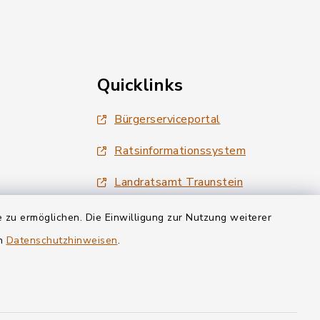
Quicklinks
Bürgerserviceportal
Ratsinformationssystem
Landratsamt Traunstein
Tourismus Siegsdorf
 zu ermöglichen. Die Einwilligung zur Nutzung weiterer
en
Datenschutzhinweisen
.
Wirtschaftsregion Chiemgau