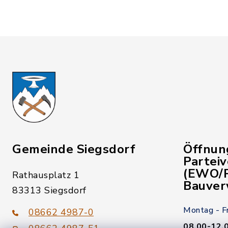
Gemeinde Siegsdorf
Öffnun
Partei
(EWO/P
Rathausplatz 1
Bauver
83313 Siegsdorf
Montag - F
08662 4987-0
08.00-12.