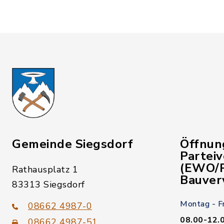
Gemeinde Siegsdorf
Öffnun
Partei
(EWO/P
Rathausplatz 1
Bauver
83313 Siegsdorf
Montag - F
08662 4987-0
08.00-12.
08662 4987-51