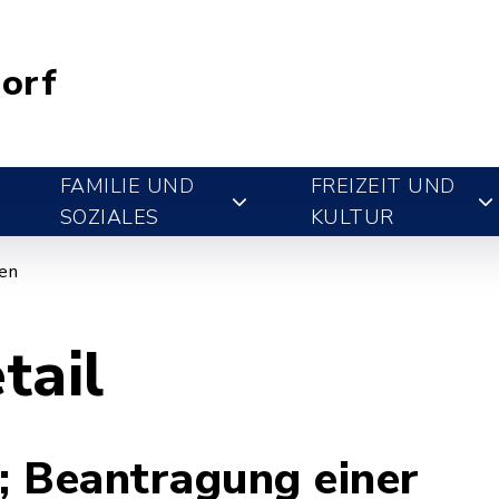
orf
FAMILIE UND
FREIZEIT UND
SOZIALES
KULTUR
gen
tail
; Beantragung einer