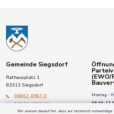
Gemeinde Siegsdorf
Öffnun
Partei
(EWO/P
Rathausplatz 1
Bauver
83313 Siegsdorf
Montag - F
08662 4987-0
08.00-12.
08662 4987-51
Wir weisen darauf hin, dass wir technisch notwendige 