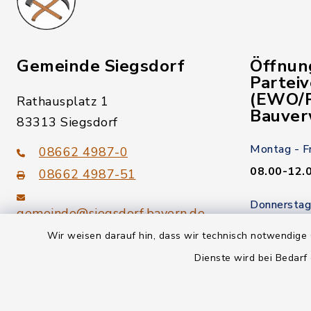
Gemeinde Siegsdorf
Öffnun
Partei
(EWO/P
Rathausplatz 1
Bauver
83313 Siegsdorf
Montag - F
08662 4987-0
08.00-12.
08662 4987-51
Donnerstag
gemeinde@siegsdorf.bayern.de
14.00-18.
Wir weisen darauf hin, dass wir technisch notwendige 
Kein Termi
Dienste wird bei Bedarf
youtube