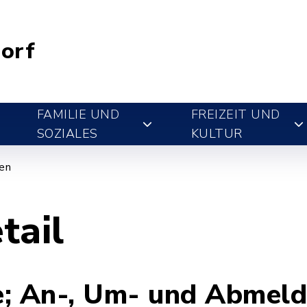
orf
FAMILIE UND
FREIZEIT UND
SOZIALES
KULTUR
gen
tail
e; An-, Um- und Abmel