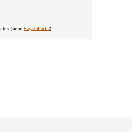
tales (siehe
BayernPortal
)