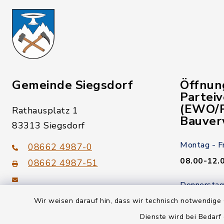
Gemeinde Siegsdorf
Öffnun
Partei
(EWO/P
Rathausplatz 1
Bauver
83313 Siegsdorf
Montag - F
08662 4987-0
08.00-12.
08662 4987-51
Donnerstag
gemeinde@siegsdorf.bayern.de
14.00-18.
Wir weisen darauf hin, dass wir technisch notwendige 
Dienste wird bei Bedarf
Kein Termi