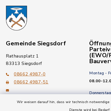
Gemeinde Siegsdorf
Öffnun
Partei
(EWO/P
Rathausplatz 1
Bauver
83313 Siegsdorf
Montag - F
08662 4987-0
08.00-12.
08662 4987-51
Donnerstag
gemeinde@siegsdorf.bayern.de
14.00-18.
Wir weisen darauf hin, dass wir technisch notwendige 
Dienste wird bei Bedarf
Kein Termi