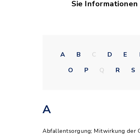
Sie Informationen
A
B
C
D
E
O
P
Q
R
S
A
Abfallentsorgung; Mitwirkung der