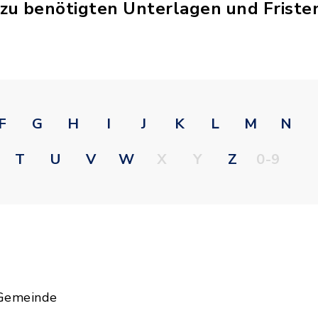
 zu benötigten Unterlagen und Friste
F
G
H
I
J
K
L
M
N
T
U
V
W
X
Y
Z
0-9
 Gemeinde