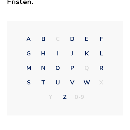
Fristen.
A
B
C
D
E
F
G
H
I
J
K
L
M
N
O
P
Q
R
S
T
U
V
W
X
Y
Z
0-9