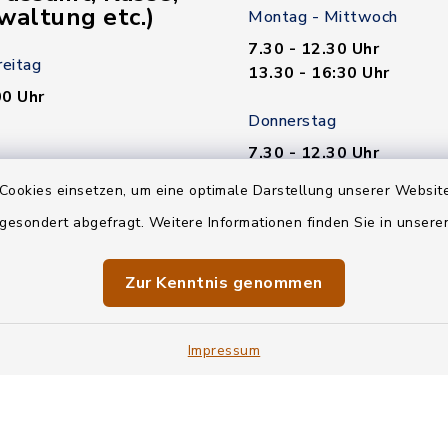
waltung etc.)
Montag - Mittwoch
7.30 - 12.30 Uhr
reitag
13.30 - 16:30 Uhr
00 Uhr
Donnerstag
7.30 - 12.30 Uhr
00 Uhr
13.30 - 18.00 Uhr
Cookies einsetzen, um eine optimale Darstellung unserer Website
n nötig!
 gesondert abgefragt. Weitere Informationen finden Sie in unser
Freitag
7.30 - 12.30 Uhr
Zur Kenntnis genommen
Impressum
en
Barrierefreiheit
Impressum
Sitemap