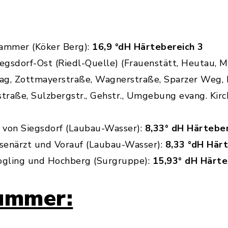
ammer (Köker Berg):
16,9 °dH Härtebereich 3
gsdorf-Ost (Riedl-Quelle) (Frauenstätt, Heutau, M
g, Zottmayerstraße, Wagnerstraße, Sparzer Weg, R
raße, Sulzbergstr., Gehstr., Umgebung evang. Kirc
e von Siegsdorf (Laubau-Wasser):
8,33° dH Härteber
senärzt und Vorauf (Laubau-Wasser):
8,33 °dH Här
gling und Hochberg (Surgruppe):
15,93° dH Härte
ummer: