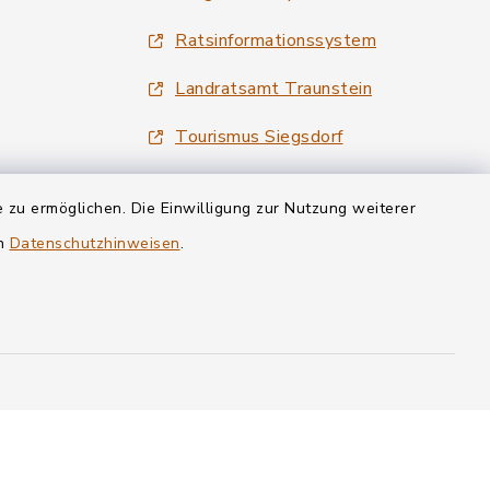
Ratsinformationssystem
Landratsamt Traunstein
Tourismus Siegsdorf
Wirtschaftsregion Chiemgau
 zu ermöglichen. Die Einwilligung zur Nutzung weiterer
en
Datenschutzhinweisen
.
Cookie-Einstellungen