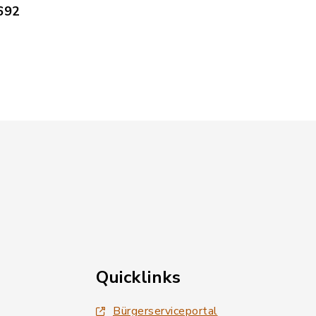
692
Quicklinks
Bürgerserviceportal