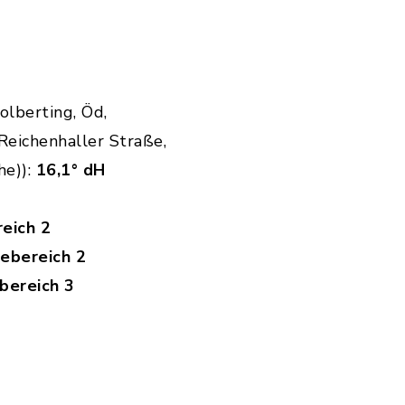
olberting, Öd,
eichenhaller Straße,
he)):
16,1° dH
eich 2
tebereich 2
bereich 3