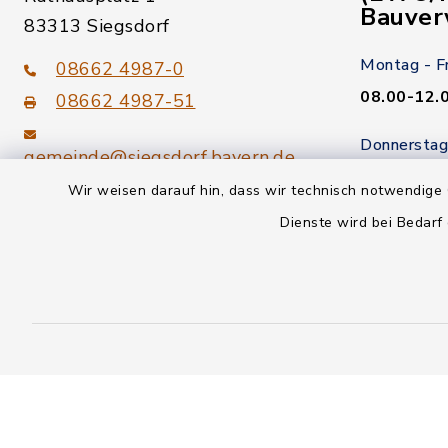
Bauver
83313 Siegsdorf
Montag - F
08662 4987-0
08.00-12.
08662 4987-51
Donnerstag
gemeinde@siegsdorf.bayern.de
14.00-18.
Wir weisen darauf hin, dass wir technisch notwendige 
Kein Termi
youtube
Dienste wird bei Bedarf
Kontakt
Datenschutz
Informationspflicht