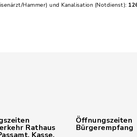
isenärzt/Hammer) und Kanalisation (Notdienst):
12
gszeiten
Öffnungszeiten
verkehr Rathaus
Bürgerempfang
assamt, Kasse,