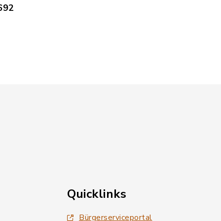
692
Quicklinks
Bürgerserviceportal