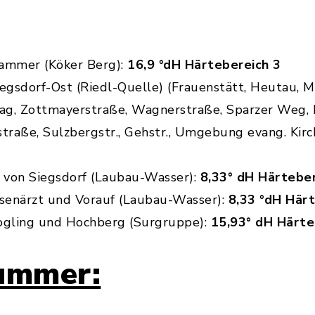
ammer (Köker Berg):
16,9 °dH Härtebereich 3
gsdorf-Ost (Riedl-Quelle) (Frauenstätt, Heutau, M
g, Zottmayerstraße, Wagnerstraße, Sparzer Weg, R
raße, Sulzbergstr., Gehstr., Umgebung evang. Kirc
e von Siegsdorf (Laubau-Wasser):
8,33° dH Härteber
senärzt und Vorauf (Laubau-Wasser):
8,33 °dH Här
gling und Hochberg (Surgruppe):
15,93° dH Härte
ummer: