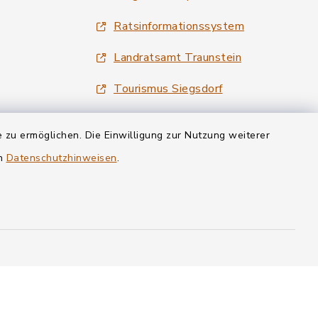
Ratsinformationssystem
Landratsamt Traunstein
Tourismus Siegsdorf
Wirtschaftsregion Chiemgau
 zu ermöglichen. Die Einwilligung zur Nutzung weiterer
en
Datenschutzhinweisen
.
Cookie-Einstellungen