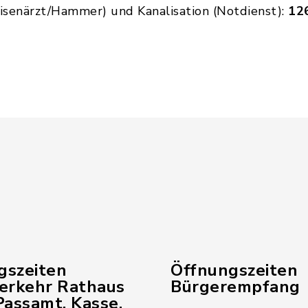
isenärzt/Hammer) und Kanalisation (Notdienst):
12
gszeiten
Öffnungszeiten
verkehr Rathaus
Bürgerempfang
assamt, Kasse,