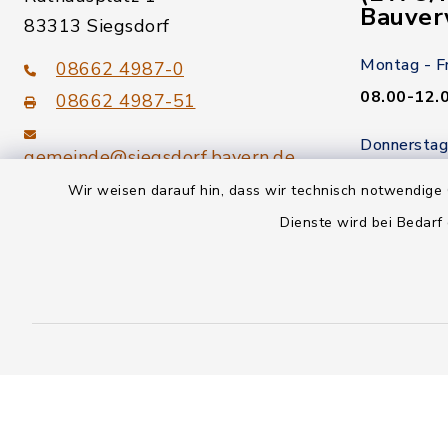
Bauver
83313 Siegsdorf
Montag - F
08662 4987-0
08.00-12.
08662 4987-51
Donnerstag
gemeinde@siegsdorf.bayern.de
14.00-18.
Wir weisen darauf hin, dass wir technisch notwendige 
Kein Termi
youtube
Dienste wird bei Bedarf
Kontakt
Datenschutz
Informationspflicht