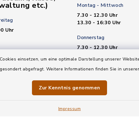
waltung etc.)
Montag - Mittwoch
7.30 - 12.30 Uhr
reitag
13.30 - 16:30 Uhr
00 Uhr
Donnerstag
7.30 - 12.30 Uhr
00 Uhr
13.30 - 18.00 Uhr
Cookies einsetzen, um eine optimale Darstellung unserer Website
n nötig!
 gesondert abgefragt. Weitere Informationen finden Sie in unser
Freitag
7.30 - 12.30 Uhr
Zur Kenntnis genommen
Impressum
en
Barrierefreiheit
Impressum
Sitemap