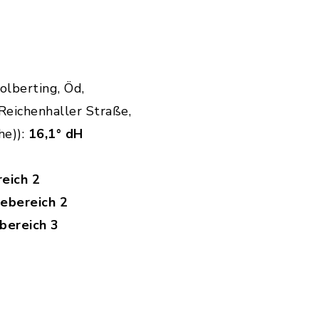
olberting, Öd,
eichenhaller Straße,
he)):
16,1° dH
eich 2
tebereich 2
bereich 3