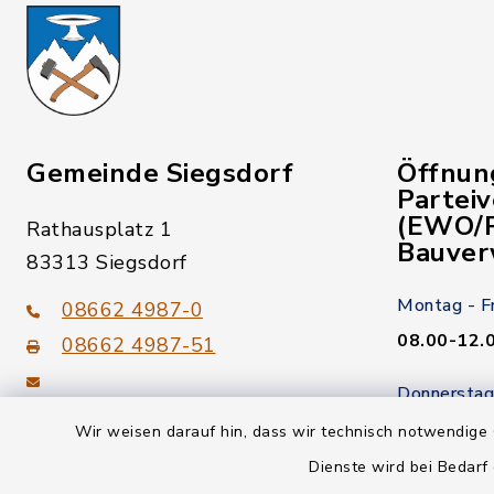
Gemeinde Siegsdorf
Öffnun
Partei
(EWO/P
Rathausplatz 1
Bauver
83313 Siegsdorf
Montag - F
08662 4987-0
08.00-12.
08662 4987-51
Donnerstag
gemeinde@siegsdorf.bayern.de
14.00-18.
Wir weisen darauf hin, dass wir technisch notwendige 
Dienste wird bei Bedarf
Kein Termi
youtube