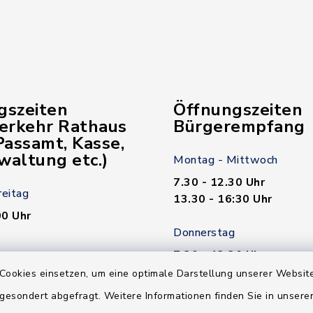
gszeiten
Öffnungszeiten
verkehr Rathaus
Bürgerempfang
assamt, Kasse,
waltung etc.)
Montag - Mittwoch
7.30 - 12.30 Uhr
reitag
13.30 - 16:30 Uhr
00 Uhr
Donnerstag
7.30 - 12.30 Uhr
00 Uhr
13.30 - 18.00 Uhr
Cookies einsetzen, um eine optimale Darstellung unserer Website
 gesondert abgefragt. Weitere Informationen finden Sie in unser
n nötig!
Freitag