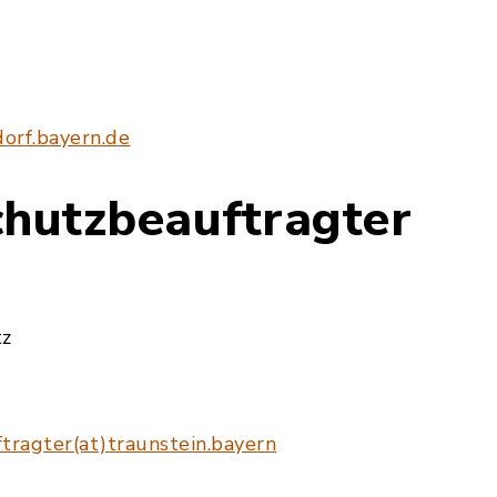
orf.bayern.de
chutzbeauftragter
tz
tragter(at)traunstein.bayern