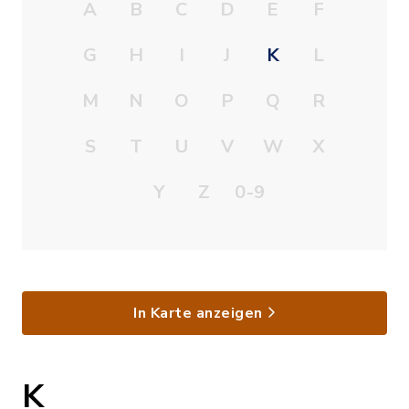
A
B
C
D
E
F
G
H
I
J
K
L
M
N
O
P
Q
R
S
T
U
V
W
X
Y
Z
0-9
In Karte anzeigen
K