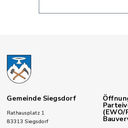
Gemeinde Siegsdorf
Öffnun
Partei
(EWO/P
Rathausplatz 1
Bauver
83313 Siegsdorf