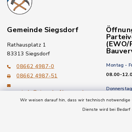
Gemeinde Siegsdorf
Öffnun
Partei
(EWO/P
Rathausplatz 1
Bauver
83313 Siegsdorf
Montag - F
08662 4987-0
08.00-12.
08662 4987-51
Donnerstag
gemeinde@siegsdorf.bayern.de
14.00-18.
Wir weisen darauf hin, dass wir technisch notwendige 
Dienste wird bei Bedarf
Kein Termi
youtube