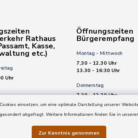
gszeiten
Öffnungszeiten
verkehr Rathaus
Bürgerempfang
assamt, Kasse,
waltung etc.)
Montag - Mittwoch
7.30 - 12.30 Uhr
reitag
13.30 - 16:30 Uhr
00 Uhr
Donnerstag
7.30 - 12.30 Uhr
00 Uhr
13.30 - 18.00 Uhr
Cookies einsetzen, um eine optimale Darstellung unserer Website
 gesondert abgefragt. Weitere Informationen finden Sie in unser
n nötig!
Freitag
7.30 - 12.30 Uhr
Zur Kenntnis genommen