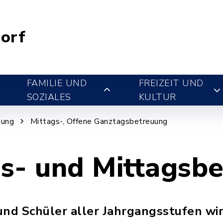
orf
FAMILIE UND
FREIZEIT UND
SOZIALES
KULTUR
dung
Mittags-, Offene Ganztagsbetreuung
s- und Mittagsb
und Schüler aller Jahrgangsstufen wir