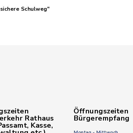
 sichere Schulweg"
r_sichere_Schulweg.pdf, Dateierweiterung: pdf, D
gszeiten
Öffnungszeiten
verkehr Rathaus
Bürgerempfang
assamt, Kasse,
waltung etc.)
Montag - Mittwoch