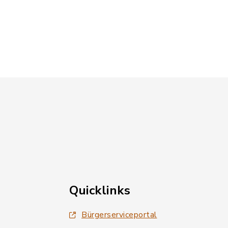
ateigröße: 4,61 MB)
Quicklinks
Bürgerserviceportal