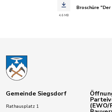
Broschüre "Der
(Dateiname: De
4,6 MB
Gemeinde Siegsdorf
Öffnun
Partei
(EWO/P
Rathausplatz 1
Bauver