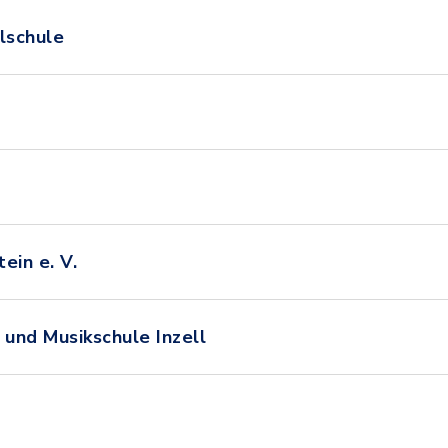
lschule
e
ein e. V.
 und Musikschule Inzell