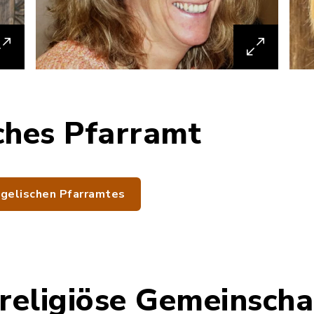
ches Pfarramt
gelischen Pfarramtes
 religiöse Gemeinscha