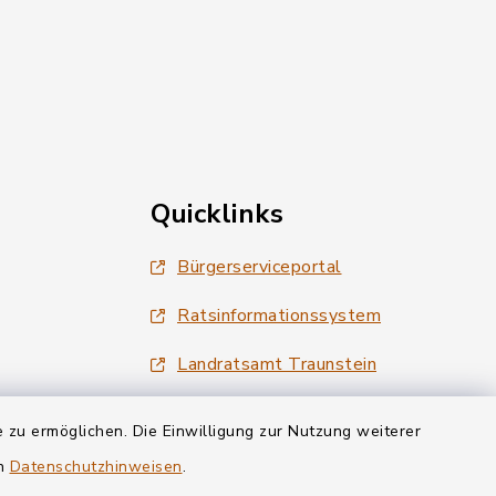
Quicklinks
Bürgerserviceportal
Ratsinformationssystem
Landratsamt Traunstein
Tourismus Siegsdorf
 zu ermöglichen. Die Einwilligung zur Nutzung weiterer
Wirtschaftsregion Chiemgau
en
Datenschutzhinweisen
.