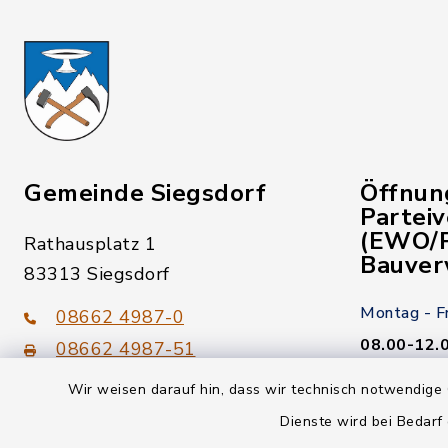
Gemeinde Siegsdorf
Öffnun
Partei
(EWO/P
Rathausplatz 1
Bauver
83313 Siegsdorf
Montag - F
08662 4987-0
08.00-12.
08662 4987-51
Wir weisen darauf hin, dass wir technisch notwendige 
Donnerstag
gemeinde@siegsdorf.bayern.de
Dienste wird bei Bedarf
14.00-18.