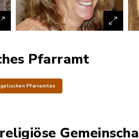
ches Pfarramt
gelischen Pfarramtes
 religiöse Gemeinscha