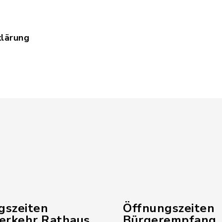
lärung
tenschutzerklaerung_MySiegsdorfApp_ohne_Impre
gszeiten
Öffnungszeiten
verkehr Rathaus
Bürgerempfang