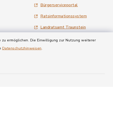
Bürgerserviceportal
Ratsinformationssystem
Landratsamt Traunstein
Tourismus Siegsdorf
 zu ermöglichen. Die Einwilligung zur Nutzung weiterer
en
Datenschutzhinweisen
.
Wirtschaftsregion Chiemgau