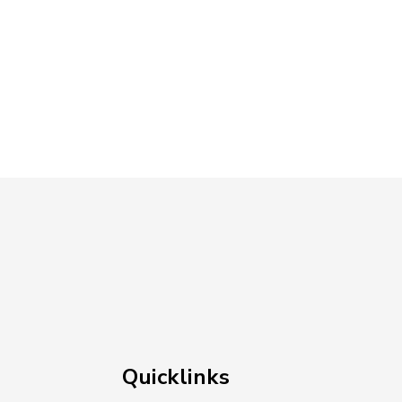
ssum_.pdf, Dateierweiterung: pdf, Dateigröße: 
Quicklinks