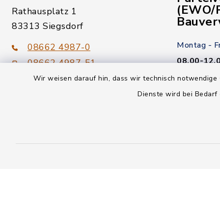
(EWO/P
Rathausplatz 1
Bauver
83313 Siegsdorf
Montag - F
08662 4987-0
08.00-12.
08662 4987-51
Wir weisen darauf hin, dass wir technisch notwendige 
Donnerstag
gemeinde@siegsdorf.bayern.de
Dienste wird bei Bedarf
14.00-18.
Kein Termi
youtube