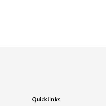
ssum_.pdf, Dateierweiterung: pdf, Dateigröße: 
Quicklinks