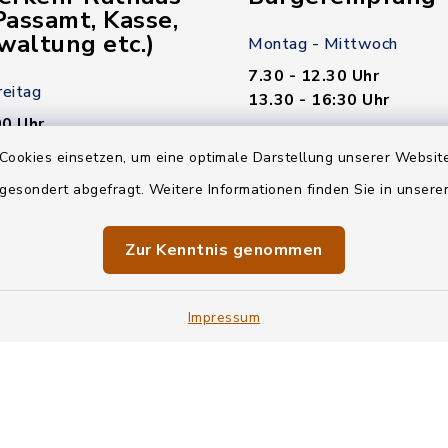
assamt, Kasse,
waltung etc.)
Montag - Mittwoch
7.30 - 12.30 Uhr
reitag
13.30 - 16:30 Uhr
00 Uhr
Donnerstag
Cookies einsetzen, um eine optimale Darstellung unserer Website
7.30 - 12.30 Uhr
 gesondert abgefragt. Weitere Informationen finden Sie in unser
00 Uhr
13.30 - 18.00 Uhr
n nötig!
Zur Kenntnis genommen
Freitag
7.30 - 12.30 Uhr
Impressum