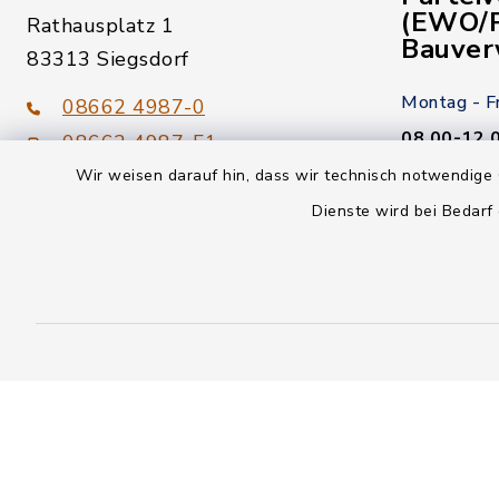
(EWO/P
Rathausplatz 1
Bauver
83313 Siegsdorf
Montag - F
08662 4987-0
08.00-12.
08662 4987-51
Wir weisen darauf hin, dass wir technisch notwendige 
Donnerstag
gemeinde@siegsdorf.bayern.de
Dienste wird bei Bedarf
14.00-18.
Kein Termi
youtube