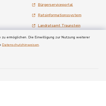
Bürgerserviceportal
Ratsinformationssystem
Landratsamt Traunstein
Tourismus Siegsdorf
 zu ermöglichen. Die Einwilligung zur Nutzung weiterer
en
Datenschutzhinweisen
.
Wirtschaftsregion Chiemgau