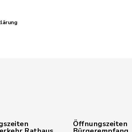
lärung
tenschutzerklaerung_MySiegsdorfApp_ohne_Impre
gszeiten
Öffnungszeiten
verkehr Rathaus
Bürgerempfang