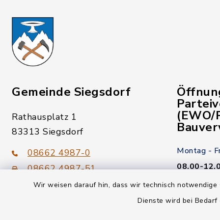
Gemeinde Siegsdorf
Öffnun
Partei
(EWO/P
Rathausplatz 1
Bauver
83313 Siegsdorf
Montag - F
08662 4987-0
08.00-12.
08662 4987-51
Wir weisen darauf hin, dass wir technisch notwendige 
Donnerstag
gemeinde@siegsdorf.bayern.de
Dienste wird bei Bedarf
14.00-18.