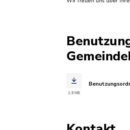
Wir freuen uns über Ihre
Benutzun
Gemeindeb
Benutzungsord
(Dateiname: Be
1,9 MB
Kontakt