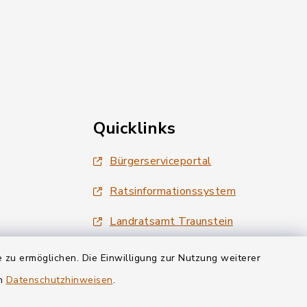
Quicklinks
Bürgerserviceportal
Ratsinformationssystem
Landratsamt Traunstein
Tourismus Siegsdorf
 zu ermöglichen. Die Einwilligung zur Nutzung weiterer
en
Datenschutzhinweisen
.
Wirtschaftsregion Chiemgau