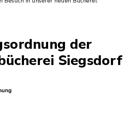
n Besuch in unserer neuen Bücherei.
gsordnung der
ücherei Siegsdorf
nung
nutzungsordnung_Gemeindebuecherei.pdf, Dateier