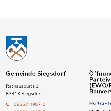
Gemeinde Siegsdorf
Öffnun
Partei
(EWO/P
Rathausplatz 1
Bauver
83313 Siegsdorf
Montag - F
08662 4987-0