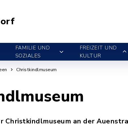
orf
FAMILIE UND
FREIZEIT UND
SOZIALES
KULTUR
een
Christkindlmuseum
indlmuseum
r Christkindlmuseum an der Auenstr