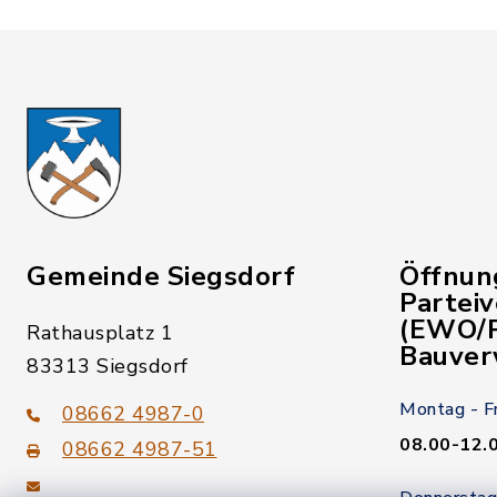
Gemeinde Siegsdorf
Öffnun
Partei
(EWO/P
Rathausplatz 1
Bauver
83313 Siegsdorf
Montag - F
08662 4987-0
08.00-12.
08662 4987-51