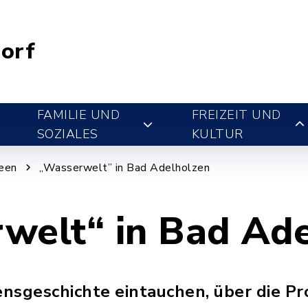
orf
FAMILIE UND
FREIZEIT UND
SOZIALES
KULTUR
een
„Wasserwelt” in Bad Adelholzen
welt“ in Bad Ade
nsgeschichte eintauchen, über die Pr