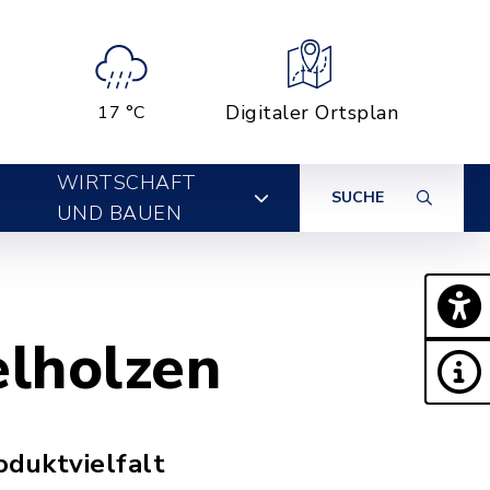
Digitaler Ortsplan
17 °C
WIRTSCHAFT
SUCHE
UND BAUEN
lholzen
oduktvielfalt