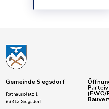
Gemeinde Siegsdorf
Öffnun
Partei
(EWO/P
Rathausplatz 1
Bauver
83313 Siegsdorf