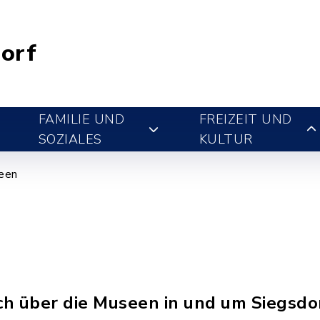
orf
FAMILIE UND
FREIZEIT UND
SOZIALES
KULTUR
een
ch über die Museen in und um Siegsdo