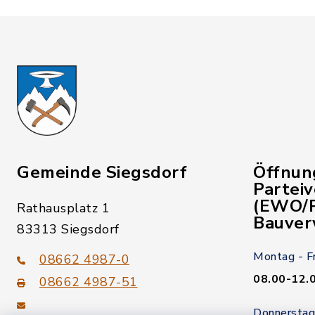
Gemeinde Siegsdorf
Öffnun
Partei
(EWO/P
Rathausplatz 1
Bauver
83313 Siegsdorf
Montag - F
08662 4987-0
08.00-12.
08662 4987-51
Donnerstag