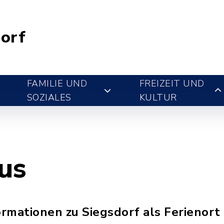
orf
FAMILIE UND
FREIZEIT UND
SOZIALES
KULTUR
us
rmationen zu Siegsdorf als Ferienort 