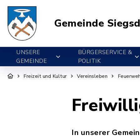
Gemeinde Siegsd
UNSERE
BÜRGERSERVICE &
GEMEINDE
POLITIK
Freizeit und Kultur
Vereinsleben
Feuerweh
Freiwil
In unserer Gemeind