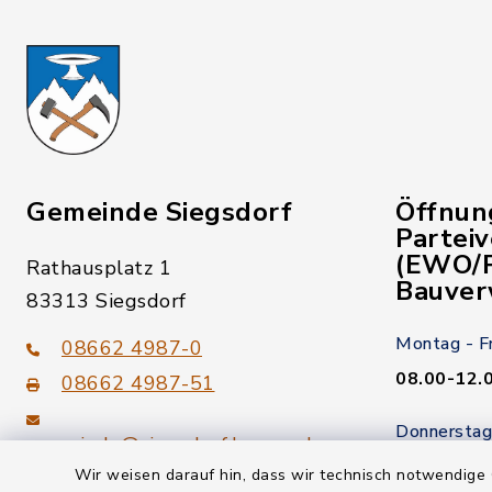
Gemeinde Siegsdorf
Öffnun
Partei
(EWO/P
Rathausplatz 1
Bauver
83313 Siegsdorf
Montag - F
08662 4987-0
08.00-12.
08662 4987-51
Donnerstag
gemeinde@siegsdorf.bayern.de
14.00-18.
Wir weisen darauf hin, dass wir technisch notwendige 