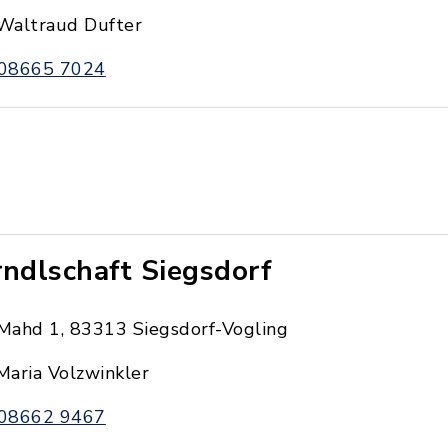
Waltraud Dufter
08665 7024
rndlschaft Siegsdorf
Mahd 1, 83313 Siegsdorf-Vogling
Maria Volzwinkler
08662 9467