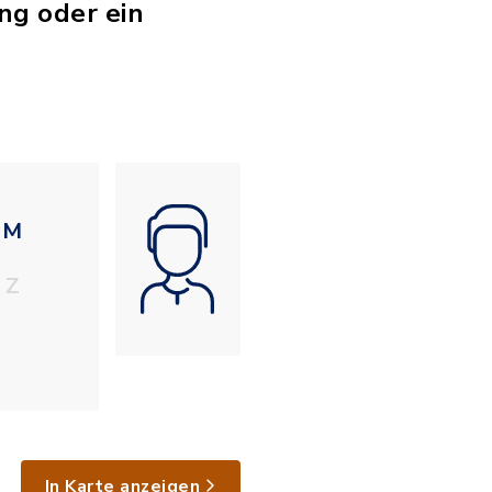
ng oder ein
M
Z
In Karte anzeigen