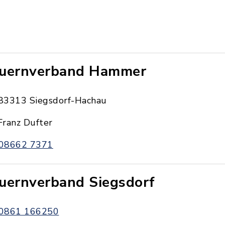
uernverband Hammer
83313 Siegsdorf-Hachau
Franz Dufter
08662 7371
uernverband Siegsdorf
0861 166250