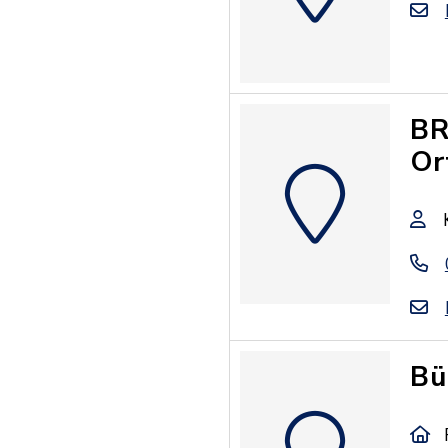
BR
Or
Bü