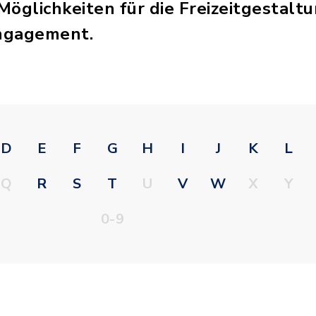
öglichkeiten für die Freizeitgestaltu
Engagement.
D
E
F
G
H
I
J
K
L
Q
R
S
T
U
V
W
X
Y
0-9