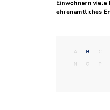
Einwohnern viele M
ehrenamtliches 
A
B
C
N
O
P