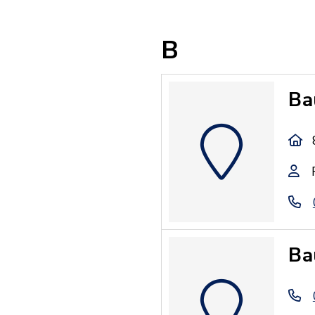
B
Ba
Ba