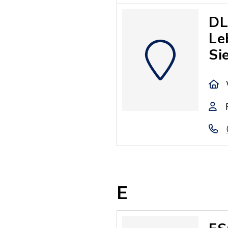
DL
Le
Si
E