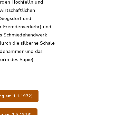
rgen Hochfelln und
irtschaftlichen
 Siegsdorf und
r Fremdenverkehr) und
tes Schmiedehandwerk
rch die silberne Schale
iedehammer und das
Form des Sapie)
ng am 1.1.1972)
g am 1.5.1978)