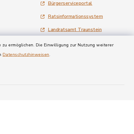
Bürgerserviceportal
Ratsinformationssystem
Landratsamt Traunstein
Tourismus Siegsdorf
 zu ermöglichen. Die Einwilligung zur Nutzung weiterer
en
Datenschutzhinweisen
.
Wirtschaftsregion Chiemgau