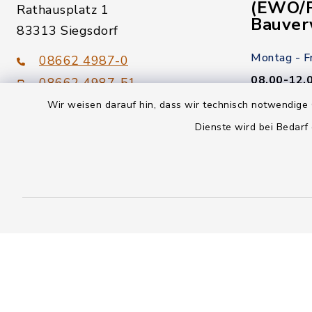
(EWO/P
Rathausplatz 1
Bauver
83313 Siegsdorf
Montag - F
08662 4987-0
08.00-12.
08662 4987-51
Wir weisen darauf hin, dass wir technisch notwendige 
Donnerstag
gemeinde@siegsdorf.bayern.de
Dienste wird bei Bedarf
14.00-18.
Kein Termi
youtube