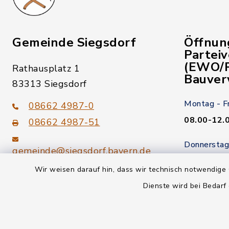
Gemeinde Siegsdorf
Öffnun
Partei
(EWO/P
Rathausplatz 1
Bauver
83313 Siegsdorf
Montag - F
08662 4987-0
08.00-12.
08662 4987-51
Donnerstag
gemeinde@siegsdorf.bayern.de
14.00-18.
Wir weisen darauf hin, dass wir technisch notwendige 
Kein Termi
youtube
Dienste wird bei Bedarf