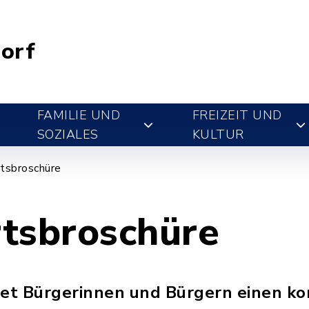
orf
FAMILIE UND
FREIZEIT UND
SOZIALES
KULTUR
tsbroschüre
tsbroschüre
tet Bürgerinnen und Bürgern einen k