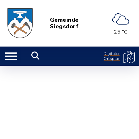
Gemeinde
Siegsdorf
25 °C
Digitaler
Ortsplan