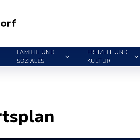
orf
FAMILIE UND
FREIZEIT UND
SOZIALES
KULTUR
rtsplan